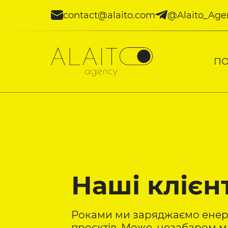
contact@alaito.com
@Alaito_Age
ПО
Наші клієн
Роками ми заряджаємо енер
проєктів. Може, незабаром 