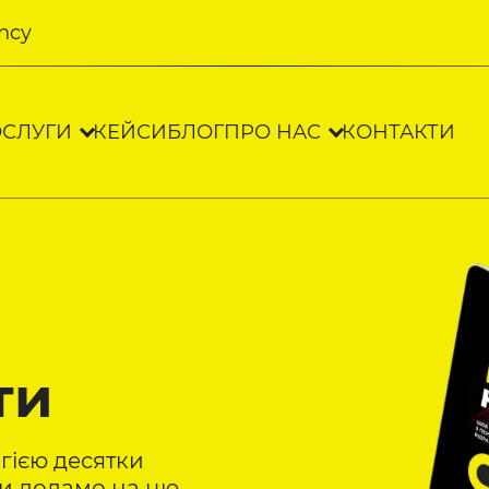
ncy
СЛУГИ
КЕЙСИ
БЛОГ
ПРО НАС
КОНТАКТИ
ти
гією десятки
ми додамо на цю