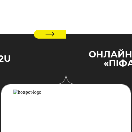
ОНЛАЙН
2U
«ПІФ